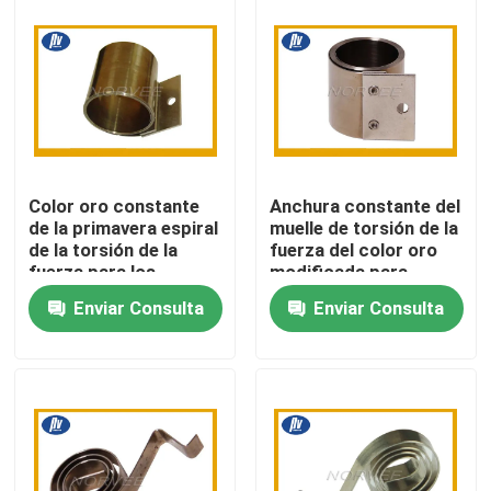
Viaje de la fábrica
Control de calidad
Éntrenos en contacto con
Color oro constante
Anchura constante del
de la primavera espiral
muelle de torsión de la
de la torsión de la
fuerza del color oro
Pida una cita
fuerza para los
modificada para
dispositivos
requisitos
Enviar Consulta
Enviar Consulta
electrónicos
particulares para el
monitor de
Primavera espiral de acero
computadora
Primavera espiral plana
Primavera espiral de la torsión