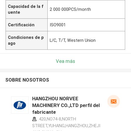
Capacidad de la f
2 000 000PCS/month
uente
Certificación
ISO9001
Condiciones de p
L/C, T/T, Western Union
ago
Vea más
SOBRE NOSOTROS
HANGZHOU NORVEE
MACHINERY CO.,LTD perfil del
fabricante
420,NO74-8,NORTH
STREET,YUHANG,HANGZHOU,ZHEJI