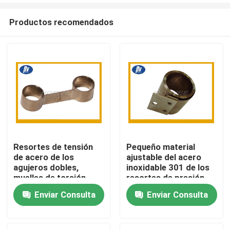
Productos recomendados
Resortes de tensión
Pequeño material
de acero de los
ajustable del acero
Hogar
agujeros dobles,
inoxidable 301 de los
muelles de torsión
resortes de presión
espirales planos para
para el motor
Enviar Consulta
Enviar Consulta
Productos
el motor
Sobre nosotros