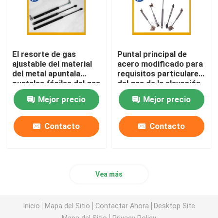
El resorte de gas
Puntal principal de
ajustable del material
acero modificado para
del metal apuntala
requisitos particulares
puntales fáciles del gas
del gas de la elevación
de la bota del coche de
ningún ruido para la
Mejor precio
Mejor precio
la instalación
industria
automática/los
muebles
Contacto
Contacto
Vea más
Inicio
Mapa del Sitio
Contactar Ahora
Desktop Site
Mapa del Sitio
Privacy Policy