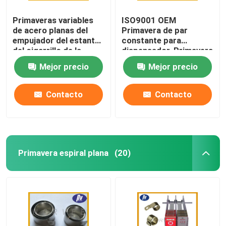
Primaveras variables
ISO9001 OEM
de acero planas del
Primavera de par
empujador del estante
constante para
del cigarrillo de la
dispensador, Primavera
fuerza de la primavera
de bobina de fuerza
Mejor precio
Mejor precio
espiral para el
constante
dispensador
Contacto
Contacto
Primavera espiral plana
(20)