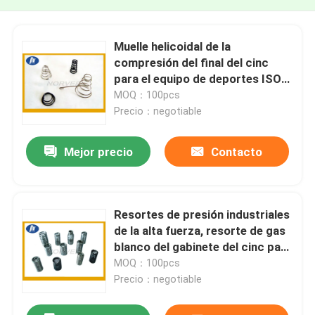
Muelle helicoidal de la
compresión del final del cinc
para el equipo de deportes ISO
9001 aprobado
MOQ：100pcs
Precio：negotiable
Mejor precio
Contacto
Resortes de presión industriales
de la alta fuerza, resorte de gas
blanco del gabinete del cinc para
el sofá cama
MOQ：100pcs
Precio：negotiable