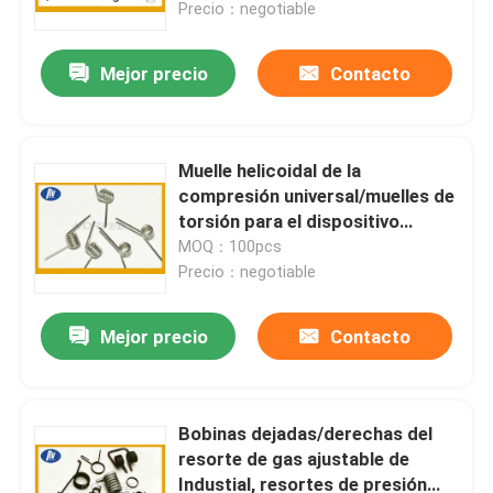
Precio：negotiable
Mejor precio
Contacto
Muelle helicoidal de la
compresión universal/muelles de
torsión para el dispositivo
eléctrico
MOQ：100pcs
Precio：negotiable
Mejor precio
Contacto
Hogar
Productos
Bobinas dejadas/derechas del
resorte de gas ajustable de
Industial, resortes de presión
Sobre nosotros