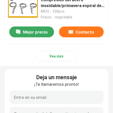
inoxidable/primavera espiral de
la torsión con niquelado blanco
MOQ：100pcs
Muelle en espiral espiral
Precio：negotiable
Puntales del resorte de gas
Mejor precio
Contacto
puntales del gas del acero inoxidable
Vea más
Resorte de gas miniatura
Deja un mensaje
Muelle helicoidal de la compresión
¡Te llamaremos pronto!
Muelle de torsión helicoidal
Resorte de gas automotriz