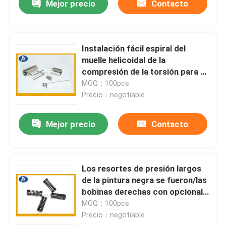
Mejor precio
Contacto
Instalación fácil espiral del
muelle helicoidal de la
compresión de la torsión para el
dispositivo eléctrico
MOQ：100pcs
Precio：negotiable
Mejor precio
Contacto
Los resortes de presión largos
de la pintura negra se fueron/las
bobinas derechas con opcional
material
MOQ：100pcs
Precio：negotiable