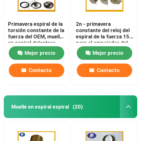
Primavera espiral de la
2n - primavera
torsión constante de la
constante del reloj del
fuerza del OEM, muelle
espiral de la fuerza 15n
en espiral delantero
para el empujador del
para las cintas
estante del tabaco
Mejor precio
Mejor precio
métricas
Contacto
Contacto
Muelle en espiral espiral
(20)