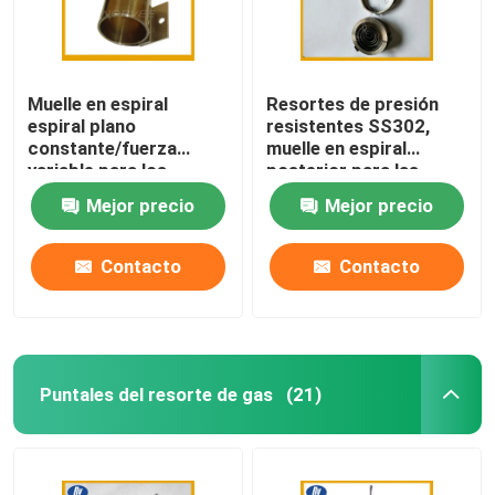
Muelle en espiral
Resortes de presión
espiral plano
resistentes SS302,
constante/fuerza
muelle en espiral
variable para los
posterior para las
retractores del
ventajas retractables
Mejor precio
Mejor precio
cinturón de seguridad
del perro
Contacto
Contacto
Puntales del resorte de gas
(21)