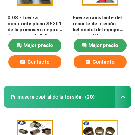
0.08 - fuerza
Fuerza constante del
constante plana SS301
resorte de presión
de la primavera espiral
helicoidal del equipo
del grueso de 1.8m m
industrial/fuerza
para los muebles
variable
Mejor precio
Mejor precio
Contacto
Contacto
Primavera espiral de la torsión
(20)