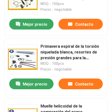
miniatura
MOQ：100pcs
Precio：negotiable
Viaje de la fábrica
Mejor precio
Contacto
Control de calidad
Éntrenos en contacto con
Primavera espiral de la torsión
niquelada blanca, resortes de
presión grandes para la
Pida una cita
maquinaria
MOQ：100pcs
Precio：negotiable
Primavera espiral de acero
Mejor precio
Contacto
Primavera espiral plana
Muelle helicoidal de la
Primavera espiral de la torsión
compresión del acero