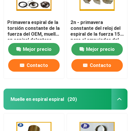
Primavera espiral de la
2n - primavera
torsión constante de la
constante del reloj del
fuerza del OEM, muelle
espiral de la fuerza 15n
en espiral delantero
para el empujador del
para las cintas
estante del tabaco
Mejor precio
Mejor precio
métricas
Contacto
Contacto
Muelle en espiral espiral
(20)