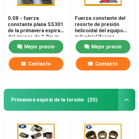
0.08 - fuerza
Fuerza constante del
constante plana SS301
resorte de presión
de la primavera espiral
helicoidal del equipo
del grueso de 1.8m m
industrial/fuerza
para los muebles
variable
Mejor precio
Mejor precio
Contacto
Contacto
Primavera espiral de la torsión
(20)