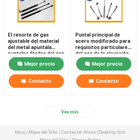
El resorte de gas
Puntal principal de
ajustable del material
acero modificado para
del metal apuntala
requisitos particulares
puntales fáciles del gas
del gas de la elevación
de la bota del coche de
ningún ruido para la
Mejor precio
Mejor precio
la instalación
industria
automática/los
muebles
Contacto
Contacto
Vea más
Inicio
Mapa del Sitio
Contactar Ahora
Desktop Site
Mapa del Sitio
Privacy Policy