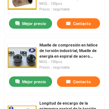
monitor de computadora
MOQ：100pcs
Precio：negotiable
Viaje de la fábrica
Mejor precio
Contacto
Control de calidad
Éntrenos en contacto con
Muelle de compresión en hélice
de torsión industrial, Muelle de
energía en espiral de acero
Pida una cita
inoxidable para maquinaria
MOQ：100pcs
Precio：negotiable
Primavera espiral de acero
Mejor precio
Contacto
Primavera espiral plana
Longitud de encargo de la
Primavera espiral de la torsión
primavera espiral de la torsión