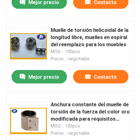
Mejor precio
Contacto
Muelle de torsión helicoidal de la
longitud libre, muelles en espiral
del reemplazo para los muebles
MOQ：100pcs
Precio：negotiable
Mejor precio
Contacto
Anchura constante del muelle de
torsión de la fuerza del color oro
modificada para requisitos
particulares para el monitor de
MOQ：100pcs
computadora
Precio：negotiable