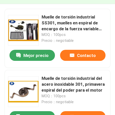
Muelle de torsión industrial
SS301, muelles en espiral de
encargo de la fuerza variable
para los balanceadores de la
MOQ：100pcs
herramienta
Precio：negotiable
Mejor precio
Contacto
Muelle de torsión industrial del
acero inoxidable 301, primavera
espiral del poder para el motor
MOQ：100pcs
Precio：negotiable