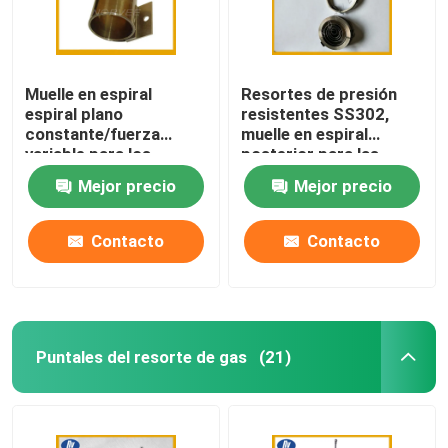
Muelle en espiral
Resortes de presión
espiral plano
resistentes SS302,
constante/fuerza
muelle en espiral
variable para los
posterior para las
retractores del
ventajas retractables
Mejor precio
Mejor precio
cinturón de seguridad
del perro
Contacto
Contacto
Puntales del resorte de gas
(21)