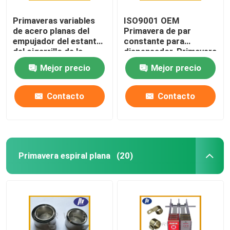
Primaveras variables
ISO9001 OEM
de acero planas del
Primavera de par
empujador del estante
constante para
del cigarrillo de la
dispensador, Primavera
fuerza de la primavera
de bobina de fuerza
Mejor precio
Mejor precio
espiral para el
constante
dispensador
Contacto
Contacto
Primavera espiral plana
(20)