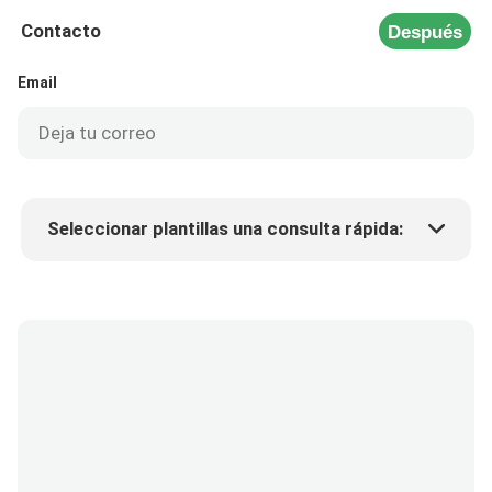
Contacto
Después
Email
Seleccionar plantillas una consulta rápida:
Precio del producto
Min.order quantity
Solicitar muestras
Más detalles