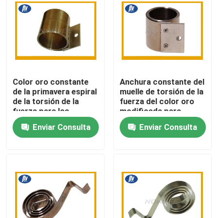
Viaje de la fábrica
Control de calidad
Color oro constante
Anchura constante del
Éntrenos en contacto con
de la primavera espiral
muelle de torsión de la
de la torsión de la
fuerza del color oro
fuerza para los
modificada para
Pida una cita
dispositivos
requisitos
Enviar Consulta
Enviar Consulta
electrónicos
particulares para el
monitor de
computadora
Primavera espiral de acero
Primavera espiral plana
Primavera espiral de la torsión