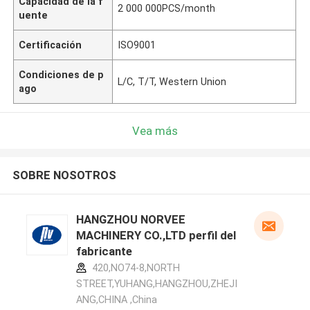
Capacidad de la f
2 000 000PCS/month
uente
Certificación
ISO9001
Condiciones de p
L/C, T/T, Western Union
ago
Vea más
SOBRE NOSOTROS
HANGZHOU NORVEE
MACHINERY CO.,LTD perfil del
fabricante
420,NO74-8,NORTH
STREET,YUHANG,HANGZHOU,ZHEJI
ANG,CHINA ,China