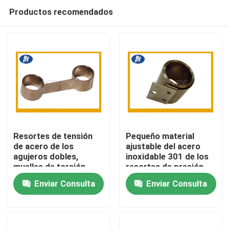
Productos recomendados
Resortes de tensión
Pequeño material
de acero de los
ajustable del acero
agujeros dobles,
inoxidable 301 de los
Hogar
muelles de torsión
resortes de presión
espirales planos para
para el motor
Enviar Consulta
Enviar Consulta
el motor
Productos
Sobre nosotros