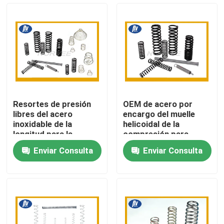
Viaje de la fábrica
Control de calidad
Éntrenos en contacto con
Resortes de presión
OEM de acero por
libres del acero
encargo del muelle
Pida una cita
inoxidable de la
helicoidal de la
longitud para la
compresión para
maquinaria industrial
dirigir la maquinaria
Enviar Consulta
Enviar Consulta
Primavera espiral de acero
Primavera espiral plana
Primavera espiral de la torsión