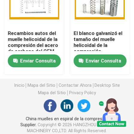
Muelle en espiral espiral
Recambios autos del
El blanco galvanizó el
Puntales del resorte de gas
muelle helicoidal de la
tamaño del muelle
compresión del acero
helicoidal de la
de carbono del OEM
compresión
puntales del gas del acero inoxidable
para el automóvil
modificado para
Enviar Consulta
Enviar Consulta
requisitos
particulares con
Resorte de gas miniatura
buena dureza
Inicio
Mapa del Sitio
Contactar Ahora
Desktop Site
Muelle helicoidal de la compresión
Mapa del Sitio
Privacy Policy
Muelle de torsión helicoidal
China muelles en espiral de la compresión
Supplier.
Copyright © 2026 HANGZHOU NORVEE
Resorte de gas automotriz
MACHINERY CO.,LTD. All Rights Reserved.