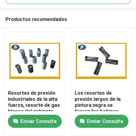
Productos recomendados
Resortes de presión
Los resortes de
Hogar
industriales de la alta
presión largos de la
fuerza, resorte de gas
pintura negra se
blanco del gabinete
fueron/las bobinas
Productos
del cinc para el sofá
derechas con opcional
Enviar Consulta
Enviar Consulta
cama
material
Sobre nosotros