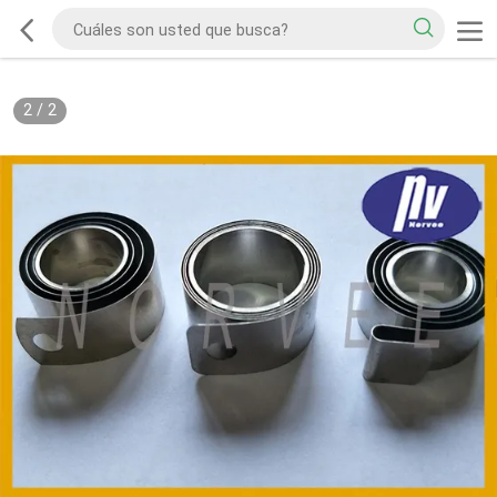
2
/
2