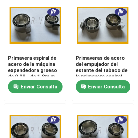
Viaje de la fábrica
Control de calidad
Éntrenos en contacto con
Primavera espiral de
Primaveras de acero
acero de la máquina
del empujador del
expendedora grueso
estante del tabaco de
Pida una cita
de 0,08 - de 1.8m m
la primavera espiral
con el acero
del dispensador con el
Enviar Consulta
Enviar Consulta
inoxidable 301
grueso de los 0.08MM
- de los 8MM
Primavera espiral de acero
Primavera espiral plana
Primavera espiral de la torsión