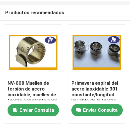
Productos recomendados
NV-008 Muelles de
Primavera espiral del
torsión de acero
acero inoxidable 301
Hogar
inoxidable, muelles de
constante/longitud
fuerza constante para
variable de la fuerza
máquinas
modificada para
Enviar Consulta
Enviar Consulta
Productos
expendedoras
requisitos
particulares
Sobre nosotros