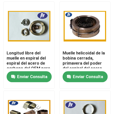
Viaje de la fábrica
Control de calidad
Éntrenos en contacto con
Longitud libre del
Muelle helicoidal de la
muelle en espiral del
bobina cerrada,
Pida una cita
espiral del acero de
primavera del poder
carbono del OEM para
del espiral del acero
el equipo de
de carbono para las
Enviar Consulta
Enviar Consulta
producción
válvulas
Primavera espiral de acero
automático
Primavera espiral plana
Primavera espiral de la torsión