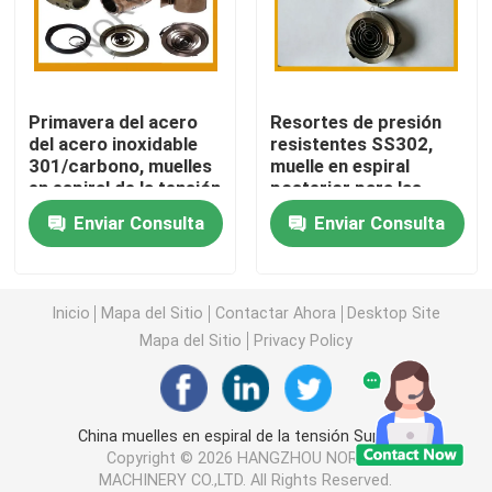
Muelle en espiral espiral
Primavera del acero
Resortes de presión
Puntales del resorte de gas
del acero inoxidable
resistentes SS302,
301/carbono, muelles
muelle en espiral
en espiral de la tensión
posterior para las
puntales del gas del acero inoxidable
para la industria
ventajas retractables
Enviar Consulta
Enviar Consulta
del perro
Resorte de gas miniatura
Inicio
Mapa del Sitio
Contactar Ahora
Desktop Site
Muelle helicoidal de la compresión
Mapa del Sitio
Privacy Policy
Muelle de torsión helicoidal
China muelles en espiral de la tensión Supplier.
Copyright © 2026 HANGZHOU NORVEE
Resorte de gas automotriz
MACHINERY CO.,LTD. All Rights Reserved.