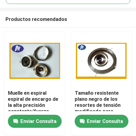
Productos recomendados
Muelle en espiral
Tamaño resistente
Hogar
espiral de encargo de
plano negro de los
la alta precisión
resortes de tensión
constante/fuerza
modificado para
Productos
variable para el reloj
requisitos
Enviar Consulta
Enviar Consulta
particulares para el
aspirador
Sobre nosotros