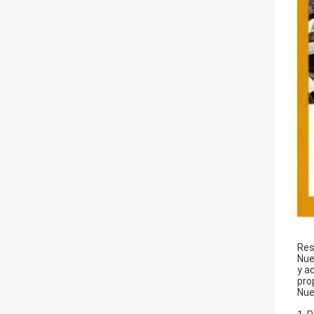
Res
Nue
y a
pro
Nue