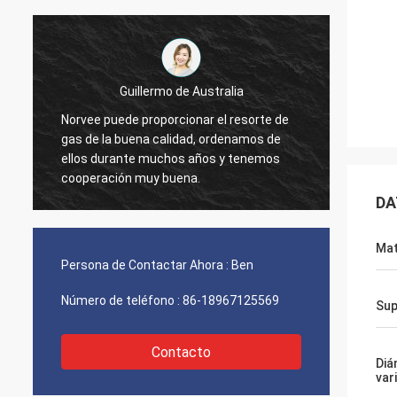
Guillermo de Australia
Norvee puede proporcionar el resorte de
pedimos l
gas de la buena calidad, ordenamos de
materiale
ellos durante muchos años y tenemos
2005, nun
cooperación muy buena.
ordenamos
ahora.
DA
Mat
Persona de Contactar Ahora :
Ben
Número de teléfono :
86-18967125569
Sup
Contacto
Diá
vari