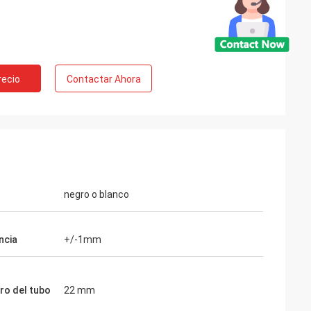
Rusia
recio
Contactar Ahora
s de 10 años,
l empujador del
ar la calidad
ga.
negro o blanco
ncia
+/-1mm
ro del tubo
22 mm