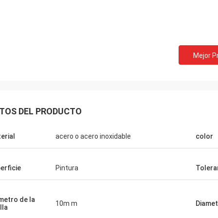
Bill de los E.E.U.U.
David Smith de 
Mejor P
os resortes tensores
cooperamos con Norvee má
s de la música de Norvee desde
pedimos las primaveras de
ca hay problema de la calidad y
tabaco y pueden proporcion
 de ellos todo el tiempo hasta
muy buena, a tiempo entre
TOS DEL PRODUCTO
erial
acero o acero inoxidable
color
erficie
Pintura
Tolera
metro de la
10m m
Diamet
lla