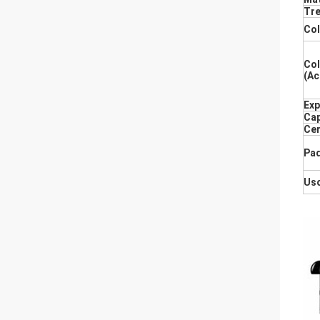
Tre
Col
Col
(Ac
Exp
Cap
Cer
Pa
Us