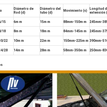
Diámetro de
Diámetro del
Longitud d
po
Movimiento (s)
Rod (d)
tubo (d)
extensión (
6/15
6m m
15m m
88mm-150m m
245mm-38
8/18
8m m
18m m
84mm-145m m
245mm-37
10/22
10m m
22m m
150mm-225m m
390mm-51
14/28
14m m
28m m
58mm-350m m
250mm-83
os