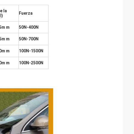
e la
Fuerza
l)
5m m
50N-400N
5m m
50N-700N
0m m
100N-1500N
0m m
100N-2500N