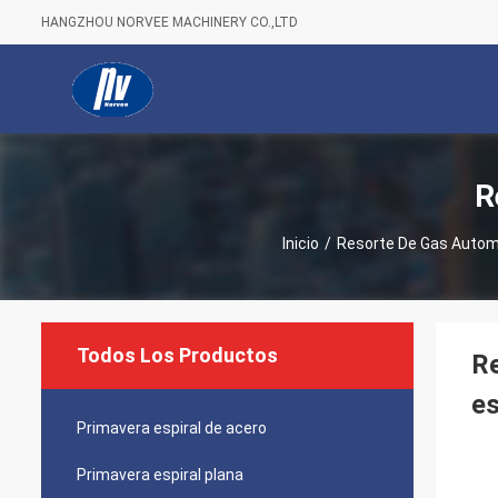
HANGZHOU NORVEE MACHINERY CO.,LTD
R
Inicio
/
Resorte De Gas Autom
Todos Los Productos
Re
es
Primavera espiral de acero
Primavera espiral plana