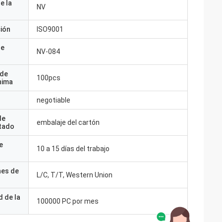
e la
NV
ción
ISO9001
de
NV-084
 de
100pcs
nima
negotiable
de
embalaje del cartón
tado
e
10 a 15 días del trabajo
nes de
L/C, T/T, Western Union
 de la
100000 PC por mes