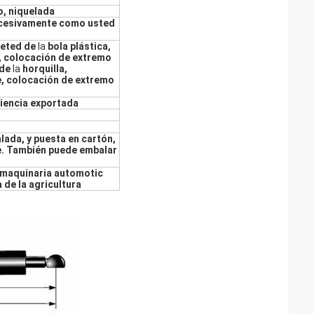
o, niquelada
 sucesivamente como usted
keted de
la
bola plástica,
, colocación de extremo
 de
la
horquilla,
, colocación de extremo
iencia exportada
lada, y puesta en cartón,
e. También puede embalar
, maquinaria automotic
de la agricultura