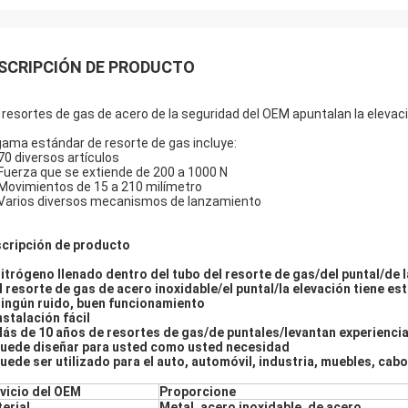
SCRIPCIÓN DE PRODUCTO
 resortes de gas de acero de la seguridad del OEM apuntalan la elevaci
gama estándar de resorte de gas incluye:
 70 diversos artículos
 Fuerza que se extiende de 200 a 1000 N
 Movimientos de 15 a 210 milímetro
 Varios diversos mecanismos de lanzamiento
cripción de producto
Nitrógeno llenado dentro del tubo del resorte de gas/del puntal/de l
El resorte de gas de acero inoxidable/el puntal/la elevación tiene est
Ningún ruido, buen funcionamiento
Instalación fácil
Más de 10 años de resortes de gas/de puntales/levantan experienci
Puede diseñar para usted como usted necesidad
Puede ser utilizado para el auto, automóvil, industria, muebles, cab
vicio del OEM
Proporcione
erial
Metal, acero inoxidable, de acero