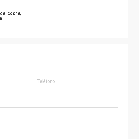
 del coche
,
e