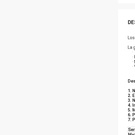
DE
Los
La 
·
·
·
·
Des
1. 
2. 
3. 
4. 
5. 
6. 
7. 
Ser
Mat