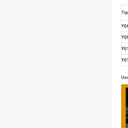
Ti
YQ
YQ
YQ
YQ
Us