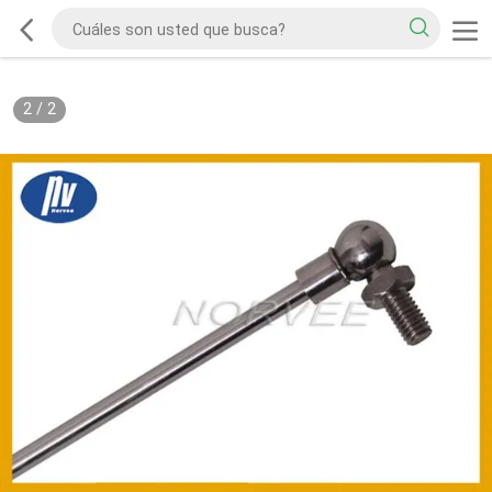
2
/
2