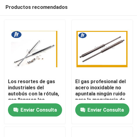
Productos recomendados
Los resortes de gas
El gas profesional del
industriales del
acero inoxidable no
autobús con la rótula,
apuntala ningún ruido
Hogar
gas llenaron los
para la maquinaria de
puntales para el
la agricultura
Enviar Consulta
Enviar Consulta
automóvil
Productos
Sobre nosotros