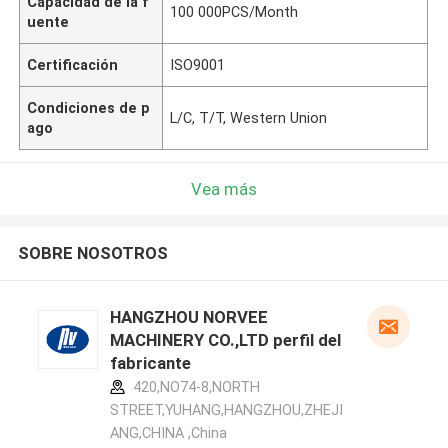
Capacidad de la f
100 000PCS/Month
uente
Certificación
ISO9001
Condiciones de p
L/C, T/T, Western Union
ago
Vea más
SOBRE NOSOTROS
HANGZHOU NORVEE
MACHINERY CO.,LTD perfil del
fabricante
420,NO74-8,NORTH
STREET,YUHANG,HANGZHOU,ZHEJI
ANG,CHINA ,China