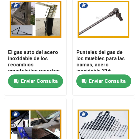
Viaje de la fábrica
Control de calidad
El gas auto del acero
Puntales del gas de
Éntrenos en contacto con
inoxidable de los
los muebles para las
recambios
camas, acero
apuntala/los resortes
inoxidable 316
Pida una cita
de gas/la elevación de
puntales del gas del
Enviar Consulta
Enviar Consulta
gas con la rótula
armario de cocina
Primavera espiral de acero
Primavera espiral plana
Primavera espiral de la torsión