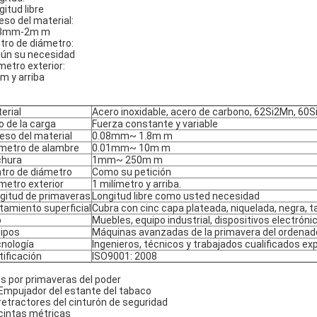
gitud libre
eso del material:
08mm-2m m
tro de diámetro:
ún su necesidad
metro exterior:
m y arriba
erial
Acero inoxidable, acero de carbono, 62Si2Mn, 60
o de la carga
Fuerza constante y variable
eso del material
0.08mm~ 1.8m m
metro de alambre
0.01mm~ 10m m
chura
1mm~ 250m m
tro de diámetro
Como su petición
metro exterior
1 milímetro y arriba.
gitud de primaveras
Longitud libre como usted necesidad
tamiento superficial
Cubra con cinc capa plateada, niquelada, negra, 
o
Muebles, equipo industrial, dispositivos electróni
ipos
Máquinas avanzadas de la primavera del ordenador 
nología
Ingenieros, técnicos y trabajados cualificados e
tificación
ISO9001: 2008
s por primaveras del poder
 Empujador del estante del tabaco
 retractores del cinturón de seguridad
 cintas métricas