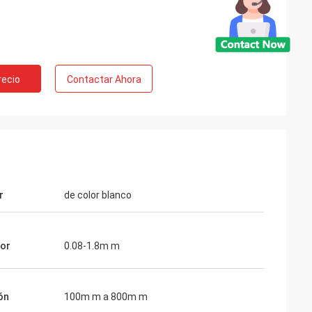
e Rusia
recio
Contactar Ahora
 más de 10 años,
del empujador del
onar la calidad
rega.
r
de color blanco
sor
0.08-1.8m m
ón
100m m a 800m m