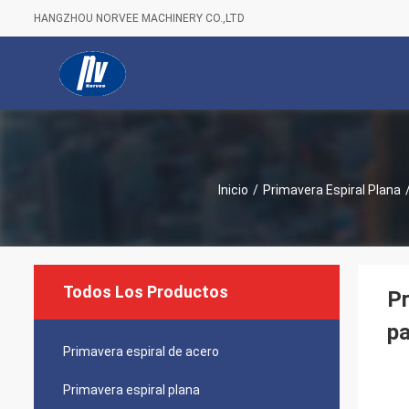
HANGZHOU NORVEE MACHINERY CO.,LTD
Inicio
/
Primavera Espiral Plana
Todos Los Productos
Pr
pa
Primavera espiral de acero
Primavera espiral plana