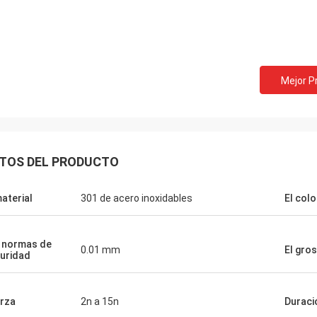
Bill de los E.E.U.U.
David Smith d
Mejor P
s los resortes tensores
cooperamos con Norvee
ales de la música de Norvee desde
pedimos las primaveras 
nunca hay problema de la calidad y
tabaco y pueden proporci
mos de ellos todo el tiempo hasta
muy buena, a tiempo ent
TOS DEL PRODUCTO
material
301 de acero inoxidables
El colo
 normas de
0.01 mm
El gro
uridad
rza
2n a 15n
Duraci