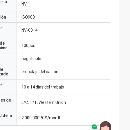
e la
NV
ción
ISO9001
de
NV-0014
 de
100pcs
nima
negotiable
de
embalaje del cartón
tado
e
10 a 14 días del trabajo
nes de
L/C, T/T, Western Union
 de la
2 000 000PCS/month