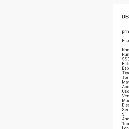
DE
pri
Esp
Nan
Num
SS
Esti
Esp
Tip
Tor
Mat
Ace
Uso
Ven
Mue
Dis
Ser
Sí
Anc
1m
Lon