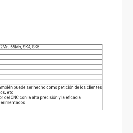
Si2Mn, 65Mn, SK4, SK5
también puede ser hecho como petición de los clientes
cos, etc
del CNC con la alta precisión y la eficacia
xperimentados