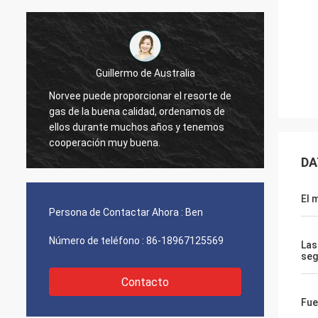
Guillermo de Australia
Norvee puede proporcionar el resorte de
pedimo
l
gas de la buena calidad, ordenamos de
materi
ellos durante muchos años y tenemos
2005, 
cooperación muy buena.
ordena
ahora.
DA
El 
Persona de Contactar Ahora :
Ben
Número de teléfono :
86-18967125569
Las
seg
Contacto
Fue