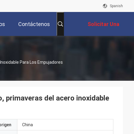
Spanish
os
Contáctenos
Solicitar Una
Cotización
 Inoxidable Para Los Empujadores
o, primaveras del acero inoxidable
origen
China