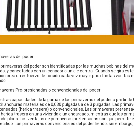
maveras del poder
 primaveras del poder son identificadas por las muchas bobinas del mat
da, y conectadas con un cenador o un eje central. Cuando se gira este e
ión crea un esfuerzo de torsión cada vez mayor para tantas vueltas m
ado.
maveras Pre-presionadas o convencionales del poder
stras capacidades de la gama de las primaveras del poder a partir de 0
tir anchuras materiales de 0,030 pulgadas a de 3 pulgadas. Las prim
tensados (herida trasera) o convencionales. Las primaveras pretensada
 herida trasera en una vivienda o un encargado, mientras que las prima
ado plano. Las ventajas de primaveras pretensadas son que permite e
ecífico. Las primaveras convencionales del poder herido, sin embargo, 