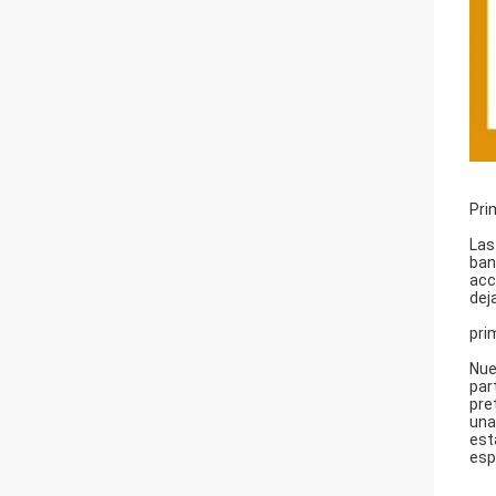
Pri
Las
ban
acc
dej
pri
Nue
par
pre
una
est
esp