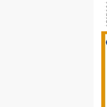
·
·
·
·
·
·
·