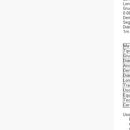
Lon
Gru
0.
Den
Seg
Diá
1m 
Mat
Tip
Gru
Diá
An
Den
Diá
Lon
Tra
Us
Equ
Tec
Cer
Uso
·
·
·