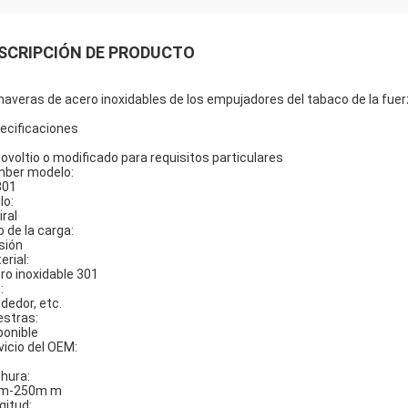
SCRIPCIÓN DE PRODUCTO
maveras de acero inoxidables de los empujadores del tabaco de la fu
ecificaciones
ovoltio o modificado para requisitos particulares
ber modelo:
301
lo:
iral
o de la carga:
sión
erial:
ro inoxidable 301
:
dedor, etc.
stras:
ponible
vicio del OEM:
hura:
m-250m m
gitud: