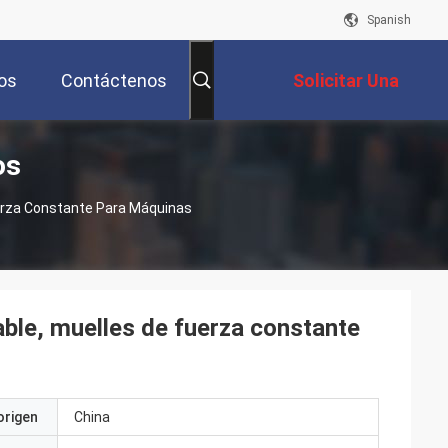
Spanish
os
Contáctenos
Solicitar Una
os
Cotización
uerza Constante Para Máquinas
able, muelles de fuerza constante
origen
China