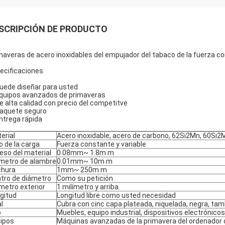
SCRIPCIÓN DE PRODUCTO
maveras de acero inoxidables del empujador del tabaco de la fuerza 
ecificaciones
Puede diseñar para usted
Equipos avanzados de primaveras
De alta calidad con precio del competitve
Paquete seguro
Entrega rápida
erial
Acero inoxidable, acero de carbono, 62Si2Mn, 60Si2
o de la carga
Fuerza constante y variable
eso del material
0.08mm~ 1.8m m
metro de alambre
0.01mm~ 10m m
chura
1mm~ 250m m
tro de diámetro
Como su petición
metro exterior
1 milímetro y arriba.
gitud
Longitud libre como usted necesidad
al
Cubra con cinc capa plateada, niquelada, negra, tam
o
Muebles, equipo industrial, dispositivos electrónicos
ipos
Máquinas avanzadas de la primavera del ordenador del