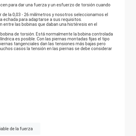
acen para dar una fuerza y un esfuerzo de torsión cuando
r de la 0,03 - 26 milímetros y nosotros seleccionamos el
 la echada para adaptarse a sus requisitos.
ión entre las bobinas que daban una histéresis en el
 bobina de torsión. Está normalmente la bobina controlada
índrica es posible. Con las piernas montadas fijas el tipo
s piernas tangenciales dan las tensiones más bajas pero
 muchos casos la tensión en las piernas se debe considerar
able de la fuerza