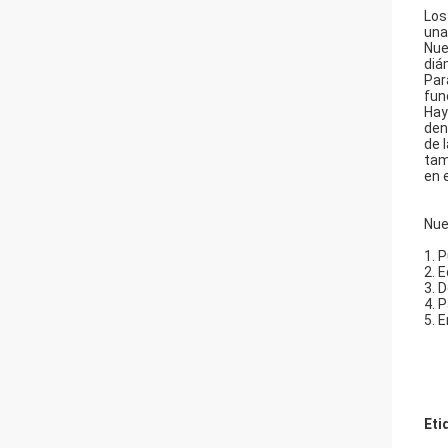
Los
una
Nue
diá
Par
fun
Hay
den
de 
tam
en 
Nue
1. 
2. 
3. 
4. 
5. 
Eti