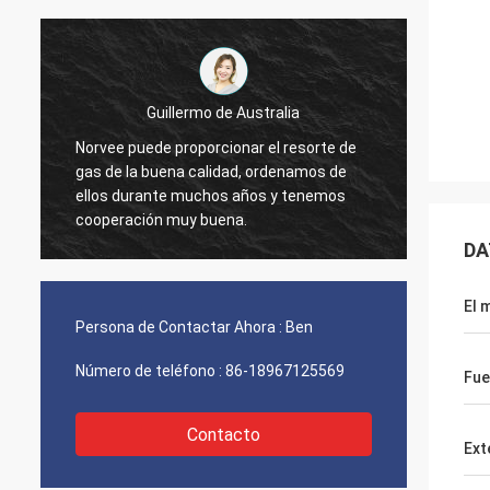
Guillermo de Australia
Norvee puede proporcionar el resorte de
pedimo
l
gas de la buena calidad, ordenamos de
materi
ellos durante muchos años y tenemos
2005, 
cooperación muy buena.
ordena
ahora.
DA
El 
Persona de Contactar Ahora :
Ben
Número de teléfono :
86-18967125569
Fue
Contacto
Ext