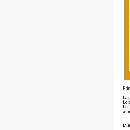
Pri
La 
La 
la 
ace
Mue