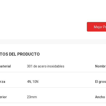
Bill de los E.E.U.U.
David Smith d
Mejor P
s los resortes tensores
cooperamos con Norvee
ales de la música de Norvee desde
pedimos las primaveras 
nunca hay problema de la calidad y
tabaco y pueden proporci
mos de ellos todo el tiempo hasta
muy buena, a tiempo ent
TOS DEL PRODUCTO
material
301 de acero inoxidables
Nombr
rza
4N, 10N
El gro
erior
23mm
Ancho