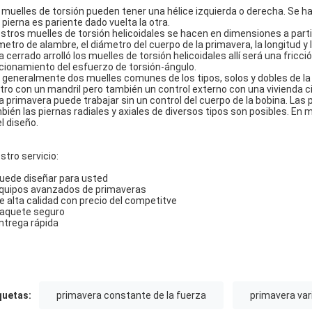
 muelles de torsión pueden tener una hélice izquierda o derecha. Se h
 pierna es pariente dado vuelta la otra.
stros muelles de torsión helicoidales se hacen en dimensiones a parti
metro de alambre, el diámetro del cuerpo de la primavera, la longitud y
a cerrado arrolló los muelles de torsión helicoidales allí será una fricc
cionamiento del esfuerzo de torsión-ángulo.
 generalmente dos muelles comunes de los tipos, solos y dobles de la
tro con un mandril pero también un control externo con una vivienda cil
la primavera puede trabajar sin un control del cuerpo de la bobina. La
bién las piernas radiales y axiales de diversos tipos son posibles. En
el diseño.
stro servicio:
Puede diseñar para usted
Equipos avanzados de primaveras
De alta calidad con precio del competitve
Paquete seguro
Entrega rápida
quetas:
primavera constante de la fuerza
primavera vari