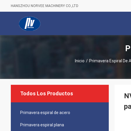
HANGZHOU NORVEE MACHINERY CO.,LTD
P
Inicio
/
Primavera Espiral De 
Todos Los Productos
NV
p
Primavera espiral de acero
Primavera espiral plana