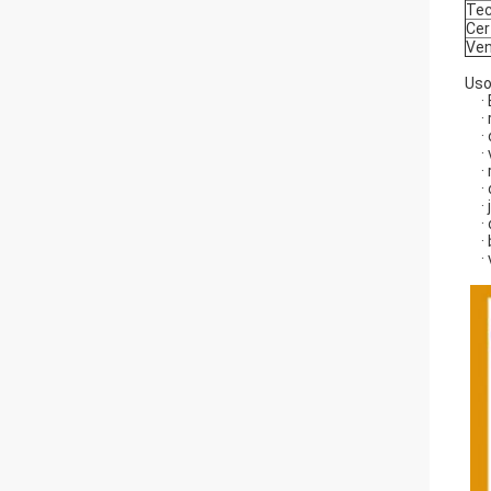
Tec
Cer
Ven
Uso
·
·
·
·
·
·
·
·
·
·