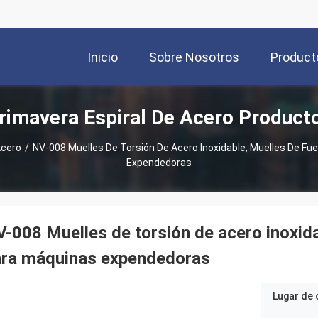
Inicio
Sobre Nosotros
Product
rimavera Espiral De Acero Product
Acero
/
NV-008 Muelles De Torsión De Acero Inoxidable, Muelles De F
Expendedoras
-008 Muelles de torsión de acero inoxid
ara máquinas expendedoras
Lugar de 