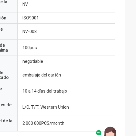
e la
NV
ción
ISO9001
de
NV-008
 de
100pcs
nima
negotiable
de
embalaje del cartón
tado
e
10 a 14 días del trabajo
nes de
L/C, T/T, Western Union
 de la
2 000 000PCS/month