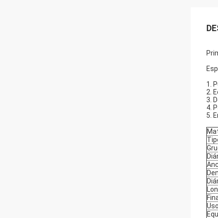
DE
Pri
Esp
1. 
2. 
3. 
4. 
5. 
Mat
Tip
Gru
Diá
An
Den
Diá
Lon
Fin
Us
Equ