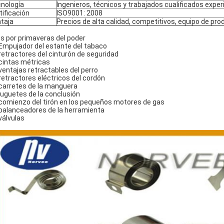
nología
Ingenieros, técnicos y trabajados cualificados exp
tificación
ISO9001: 2008
taja
Precios de alta calidad, competitivos, equipo de pr
s por primaveras del poder
 Empujador del estante del tabaco
 retractores del cinturón de seguridad
 cintas métricas
 ventajas retractables del perro
 retractores eléctricos del cordón
 carretes de la manguera
 juguetes de la conclusión
 comienzo del tirón en los pequeños motores de gas
 balanceadores de la herramienta
 válvulas