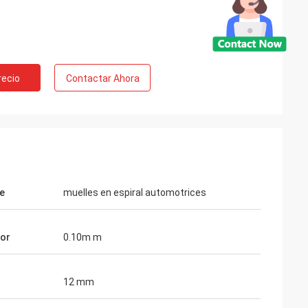
e Rusia
recio
Contactar Ahora
 más de 10 años,
del empujador del
onar la calidad
rega.
e
muelles en espiral automotrices
sor
0.10m m
12 mm