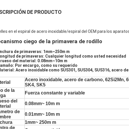
SCRIPCIÓN DE PRODUCTO
lles en el espiral de acero inoxidable/espiral del OEM para los aparatos
canismo ciego de la primavera de rodillo
nchura de primaveras: 1mm~250m m
Longitud de primaveras: Cualquier longitud como usted necesidad
Grueso del material: 0.08mm~10m m
Tamaño: Por encargo, como su requerido
Material: Acero inoxidable como SUS301, SUS304, SUS316, acero de
Acero inoxidable, acero de carbono, 62Si2Mn, 
erial
SK4, SK5
o de la
Fuerza constante y variable
rga
ueso del
0.08mm~ 10m m
erial
ámetro de
0.01mm~ 10m m
ambre
chura
1mm~ 250m m
ntro de