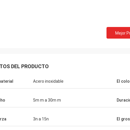
Bill de los E.E.U.U.
David Smith d
Mejor P
s los resortes tensores
cooperamos con Norvee
ales de la música de Norvee desde
pedimos las primaveras 
nunca hay problema de la calidad y
tabaco y pueden proporci
mos de ellos todo el tiempo hasta
muy buena, a tiempo ent
TOS DEL PRODUCTO
material
Acero inoxidable
El colo
cho
5m m a 30m m
Duraci
rza
3n a 15n
El gro