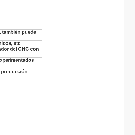
a, también puede
nicos, etc
ador del CNC con
 experimentados
e producción