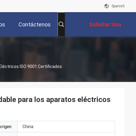
Spanish
os
Contáctenos
Solicitar Una
Cotización
 Eléctricos ISO 9001 Certificados
idable para los aparatos eléctricos
origen
China