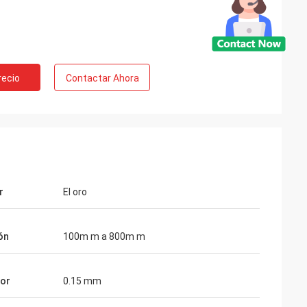
e Rusia
recio
Contactar Ahora
 más de 10 años,
del empujador del
onar la calidad
rega.
r
El oro
ón
100m m a 800m m
sor
0.15 mm