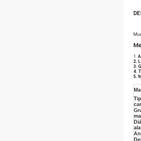
DE
Mue
Me
1.
A
2. 
3. 
4. 
5. 
Mat
Tip
ca
Gr
mat
Di
al
An
De