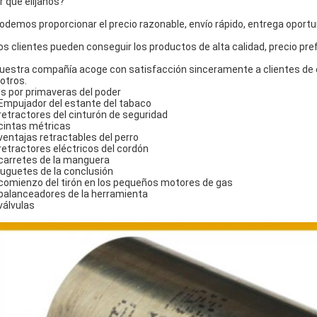
r qué elíjanos?
Podemos proporcionar el precio razonable, envío rápido, entrega oportun
Los clientes pueden conseguir los productos de alta calidad, precio pre
Nuestra compañía acoge con satisfacción sinceramente a clientes de c
otros.
s por primaveras del poder
 Empujador del estante del tabaco
 retractores del cinturón de seguridad
 cintas métricas
 ventajas retractables del perro
 retractores eléctricos del cordón
 carretes de la manguera
 juguetes de la conclusión
 comienzo del tirón en los pequeños motores de gas
 balanceadores de la herramienta
 válvulas