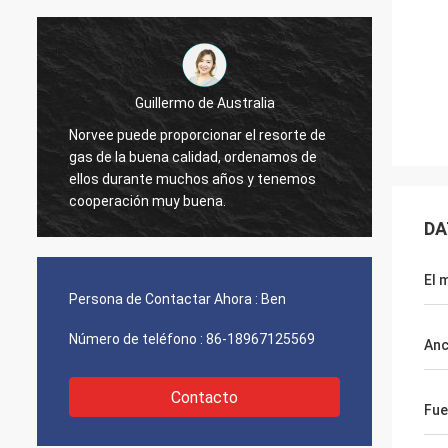
Guillermo de Australia
Norvee puede proporcionar el resorte de
pedimo
l
gas de la buena calidad, ordenamos de
materi
ellos durante muchos años y tenemos
2005, 
cooperación muy buena.
ordena
ahora.
DA
El 
Persona de Contactar Ahora :
Ben
Número de teléfono :
86-18967125569
An
Contacto
Fue