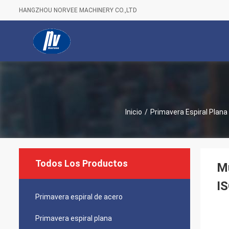
HANGZHOU NORVEE MACHINERY CO.,LTD
Inicio
/
Primavera Espiral Plana
Todos Los Productos
Mu
IS
Primavera espiral de acero
Primavera espiral plana