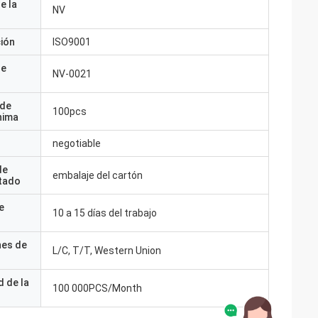
e la
NV
ción
ISO9001
de
NV-0021
 de
100pcs
nima
negotiable
de
embalaje del cartón
tado
e
10 a 15 días del trabajo
nes de
L/C, T/T, Western Union
 de la
100 000PCS/Month