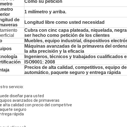
Como su petición
ámetro
ámetro
1 milímetro y arriba.
erior
ngitud de
Longitud libre como usted necesidad
imaveras
tamiento
Cubra con cinc capa plateada, niquelada, negr
erficial
ser hecho como petición de los clientes
o
Muebles, equipo industrial, dispositivos electró
Máquinas avanzadas de la primavera del orden
uipos
la alta precisión y la eficacia
cnología
Ingenieros, técnicos y trabajados cualificados
tificación
ISO9001: 2008
Precios de alta calidad, competitivos, equipo d
ntaja
automático, paquete seguro y entrega rápida
stro servicio:
Puede diseñar para usted
Equipos avanzados de primaveras
De alta calidad con precio del competitve
Paquete seguro
Entrega rápida