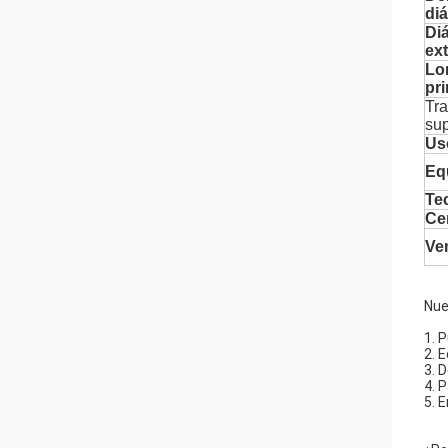
di
Di
ext
Lo
pr
Tra
sup
Us
Eq
Te
Cer
Ve
Nue
1. 
2. 
3. 
4. 
5. 