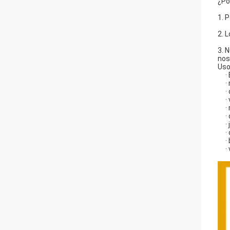
¿Po
1. 
2. 
3. 
nos
Uso
·
·
·
·
·
·
·
·
·
·